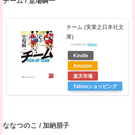
チーム / 堂場瞬一
チーム (実業之日本社文
庫)
created by
Rinker
Kindle
Amazon
楽天市場
Yahooショッピング
ななつのこ / 加納朋子