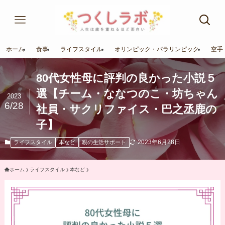
ホーム
食事
ライフスタイル
オリンピック・パラリンピック
空手
80代女性母に評判の良かった小説５
選【チーム・ななつのこ・坊ちゃん
2023
6/28
社員・サクリファイス・巴之丞鹿の
子】
2023年6月28日
ライフスタイル
本など
親の生活サポート
ホーム
ライフスタイル
本など