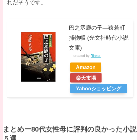
れだそうです。
巴之丞鹿の子―猿若町
捕物帳 (光文社時代小説
文庫)
created by
Rinker
Amazon
楽天市場
Yahooショッピング
まとめー80代女性母に評判の良かった小説
５選