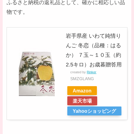
ふるさと納税の返礼品として、確かに相応しい品
物です。
岩手県産 いわて純情り
んご 冬恋（品種：はる
か） ７玉～１０玉（約
2.5キロ）お歳暮贈答用
created by
Rinker
SMZGLANG
Amazon
楽天市場
Yahooショッピング