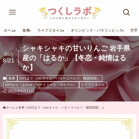
ホーム
食事
ライフスタイル
オリンピック・パラリンピック
空手
シャキシャキの甘いりんご 岩手県
2025
産の「はるか」【冬恋・純情はる
8/21
か】
食事
50代まで（mtcオイル・バターコーヒー・糖質制限）
60代から（おかゆ・オートミール・ポケマル）
ライフスタイル
2025年8月21日
ホーム
食事
50代まで（mtcオイル・バターコーヒー・糖質制限）