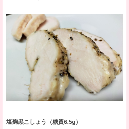
塩麹黒こしょう（糖質6.5g）