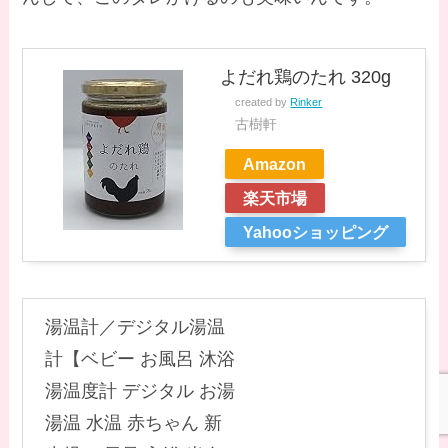
よだれ鶏のたれ 320g
created by
Rinker
古樹軒
Amazon
楽天市場
Yahooショッピング
湯温計／デジタル湯温
計【ベビー お風呂 沐浴
湯温度計 デジタル お湯
湯温 水温 赤ちゃん 新