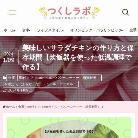
ホーム
食事
ライフスタイル
オリンピック・パラリンピック
空手
美味しいサラダチキンの作り方と保
2024
存期間【炊飯器を使った低温調理で
1/09
作る】
食事
50代まで（mtcオイル・バターコーヒー・糖質制限）
60代から（おかゆ・オートミール・ポケマル）
2024年1月9日
ホーム
食事
50代まで（mtcオイル・バターコーヒー・糖質制限）